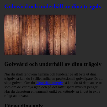
Golvvård och underhåll av dina trägolv
Golvvård och underhåll av dina trägolv
När du skall renovera hemma och funderar på att byta ut dina
trägolv så kan du i stället anlita en professionell golvslipare för att
slipa golven. Om du
slipar dina trägolv
så kan du få dem att se ut
som om de var nya igen och på det sättet spara mycket pengar.
Har du dessutom ett gammalt unikt parkettgolv så är det ju extra
roligt att bevara.
Färga dina golv