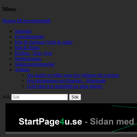
Meny
Hoppa till huvudinnehåll
Startsida
Fotbollstabeller
Kite & Surfspot Vind & väder
Mat & Hälsa
Bröllop , Dop, Fest
Webbshoppar
Sökmotoroptimering
Artiklar
Att skaffa en billig men bra julklapp till svärmor
Bra information om Headset – Bluetooth
Golvvård och underhåll av dina trägolv
Sök