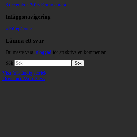
6 december, 2016
Kommentera
Inläggsnavigering
« Föregående
Lämna ett svar
Du måste vara
inloggad
för att skriva en kommentar.
Sök
Visa fullständig storlek
Drivs med WordPress